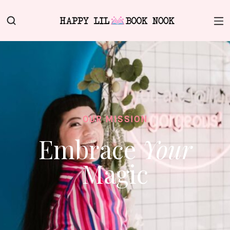
OUR MISSION
Embrace
Your
Magic